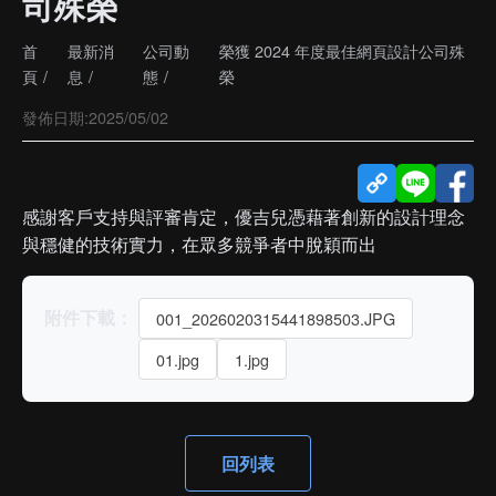
司殊榮
首
最新消
公司動
榮獲 2024 年度最佳網頁設計公司殊
頁
息
態
榮
發佈日期:
2025/05/02
感謝客戶支持與評審肯定，優吉兒憑藉著創新的設計理念
與穩健的技術實力，在眾多競爭者中脫穎而出
附件下載：
001_2026020315441898503.JPG
01.jpg
1.jpg
回列表