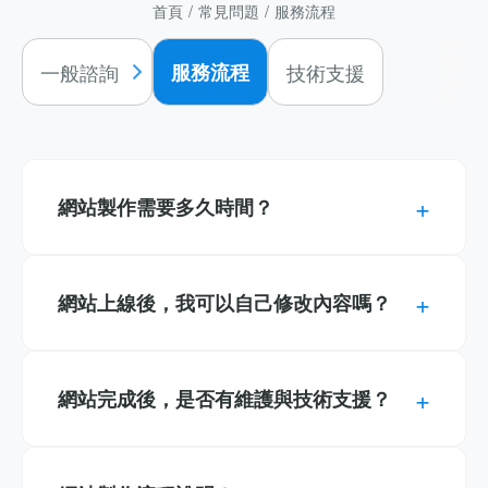
首頁
常見問題
服務流程
一般諮詢
服務流程
技術支援
+
網站製作需要多久時間？
一般企業形象網站製作週期約為 4~6 週。實際時
+
網站上線後，我可以自己修改內容嗎？
程會依需求複雜度而調整，如果是大型購物網站
或需客製化特殊功能的系統，時程約需 8~12 週
以上。在需求明確、資料齊全的情況下，可評估
沒問題！我們會為您建置專屬的後台管理系統
+
網站完成後，是否有維護與技術支援？
加快製作時程。
(CMS)，操作介面友善直覺簡單，讓您可以隨時
輕鬆更新文字、圖片、最新消息、產品圖片或公
司資訊，無需具備程式背景，也不需要每次修改
我們提供彈性的 維護方案，包含系統更新、資安