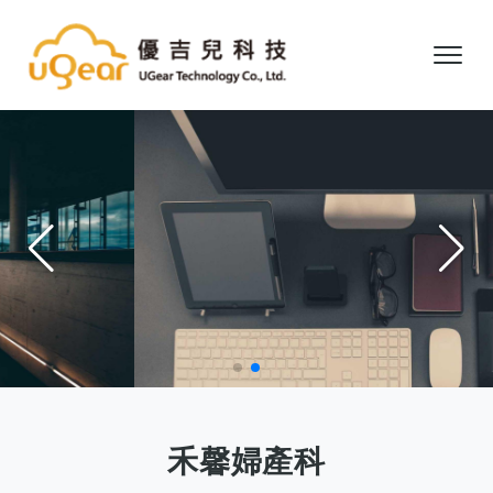
禾馨婦產科